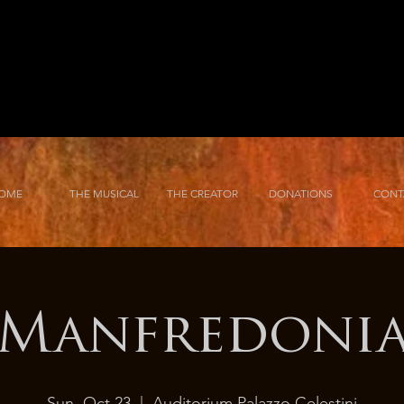
OME
THE MUSICAL
THE CREATOR
DONATIONS
CONT
Manfredoni
Sun, Oct 23
  |  
Auditorium Palazzo Celestini