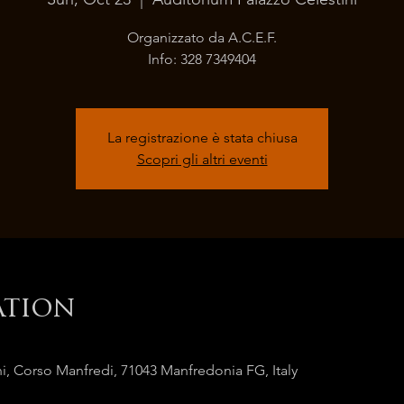
Organizzato da A.C.E.F.
Info: 328 7349404
La registrazione è stata chiusa
Scopri gli altri eventi
ation
i, Corso Manfredi, 71043 Manfredonia FG, Italy