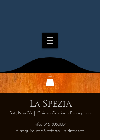
La Spezia
Sat, Nov 26
  |  
Chiesa Cristiana Evangelica
Info: 346 3080004
A seguire verrà offerto un rinfresco