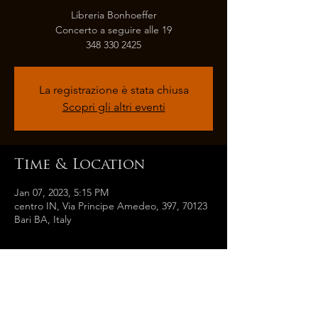
Libreria Bonhoeffer
Concerto a seguire alle 19
348 330 2425
La registrazione è stata chiusa
Scopri gli altri eventi
Time & Location
Jan 07, 2023, 5:15 PM
centro IN, Via Principe Amedeo, 397, 70123
Bari BA, Italy
Share this event