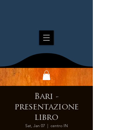
Bari -
presentazione
libro
Sat, Jan 07
  |  
centro IN